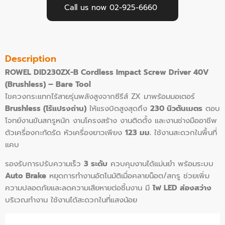
Call us now 02-925-6660
Description
ROWEL DID230ZX-B Cordless Impact Screw Driver 40V
(Brushless) – Bare Tool
ไขควงกระแทกไร้สายรุ่นพลังสูงจากซีรีส์ ZX มาพร้อมมอเตอร์
Brushless (ไร้แปรงถ่าน)
ให้แรงบิดสูงสุดถึง
230 นิวตันเมตร
ตอบ
โจทย์งานขันสกรูหนัก งานโครงสร้าง งานติดตั้ง และงานช่างมืออาชีพ
ตัวเครื่องกะทัดรัด หัวเครื่องยาวเพียง
123 มม.
ใช้งานสะดวกในพื้นที่
แคบ
รองรับการปรับความเร็ว
3 ระดับ
ควบคุมงานได้แม่นยำ พร้อมระบบ
Auto Brake
หยุดการทำงานอัตโนมัติเมื่อคลายน็อต/สกรู ช่วยเพิ่ม
ความปลอดภัยและลดความเสียหายต่อชิ้นงาน มี
ไฟ LED ส่องสว่าง
บริเวณทำงาน ใช้งานได้สะดวกในที่แสงน้อย