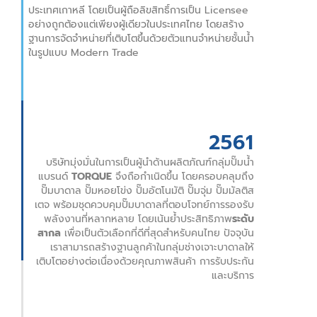
ประเทศเกาหลี โดยเป็นผู้ถือลิขสิทธิ์การเป็น Licensee
อย่างถูกต้องแต่เพียงผู้เดียวในประเทศไทย โดยสร้าง
ฐานการจัดจำหน่ายที่เติบโตขึ้นด้วยตัวแทนจำหน่ายชั้นน้ำ
ในรูปแบบ Modern Trade
2561
บริษัทมุ่งมั่นในการเป็นผู้นำด้านผลิตภัณฑ์กลุ่มปั๊มน้ำ
แบรนด์
TORQUE
จึงถือกำเนิดขึ้น โดยครอบคลุมถึง
ปั๊มบาดาล ปั๊มหอยโข่ง ปั๊มอัตโนมัติ ปั๊มจุ่ม ปั๊มมัลติส
เตจ พร้อมชุดควบคุมปั๊มบาดาลที่ตอบโจทย์การรองรับ
พลังงานที่หลากหลาย โดยเน้นย้ำประสิทธิภาพ
ระดับ
สากล
เพื่อเป็นตัวเลือกที่ดีที่สุดสำหรับคนไทย ปัจจุบัน
เราสามารถสร้างฐานลูกค้าในกลุ่มช่างเจาะบาดาลให้
เติบโตอย่างต่อเนื่องด้วยคุณภาพสินค้า การรับประกัน
และบริการ