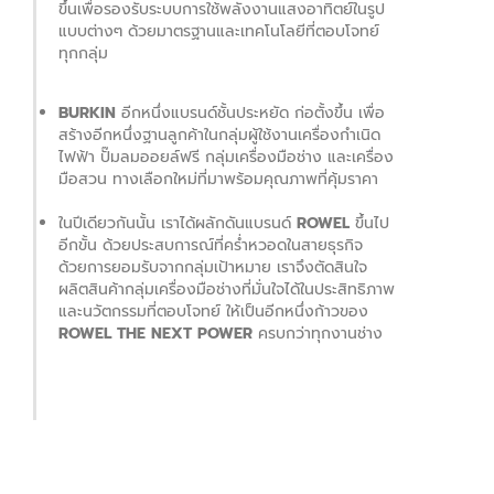
ขึ้นเพื่อรองรับระบบการใช้พลังงานแสงอาทิตย์ในรูป
แบบต่างๆ ด้วยมาตรฐานและเทคโนโลยีที่ตอบโจทย์
ทุกกลุ่ม
BURKIN
อีกหนึ่งแบรนด์ชั้นประหยัด ก่อตั้งขึ้น เพื่อ
สร้างอีกหนึ่งฐานลูกค้าในกลุ่มผู้ใช้งานเครื่องกำเนิด
ไฟฟ้า ปั๊มลมออยล์ฟรี กลุ่มเครื่องมือช่าง และเครื่อง
มือสวน ทางเลือกใหม่ที่มาพร้อมคุณภาพที่คุ้มราคา
ในปีเดียวกันนั้น เราได้ผลักดันแบรนด์
ROWEL
ขึ้นไป
อีกขั้น ด้วยประสบการณ์ที่คร่ำหวอดในสายธุรกิจ
ด้วยการยอมรับจากกลุ่มเป้าหมาย เราจึงตัดสินใจ
ผลิตสินค้ากลุ่มเครื่องมือช่างที่มั่นใจได้ในประสิทธิภาพ
และนวัตกรรมที่ตอบโจทย์ ให้เป็นอีกหนึ่งก้าวของ
ROWEL THE NEXT POWER
ครบกว่าทุกงานช่าง
2567
ปีนี้ถือเป็นอีกหนึ่งหมุดหมายสำคัญของเรา กับการสร้าง