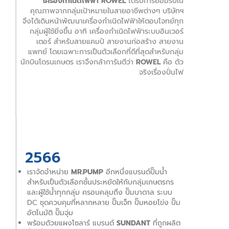
เครื่องกำเนิดไฟฟ้า
ROWEL
ได้รับการยอมรับใน
คุณภาพจากกลุ่มเป้าหมายในสายอาชีพต่างๆ บริษัทฯ
จึงได้เดินหน้าพัฒนาเครื่องกำเนิดไฟฟ้าให้ตอบโจทย์ทุก
กลุ่มผู้ใช้ยิ่งขึ้น อาทิ เครื่องกำเนิดไฟฟ้าระบบอินเวอร์
เตอร์ สำหรับสายแคมป์ สายงานก่อสร้าง สายงาน
แพทย์ โดยเฉพาะการเป็นตัวเลือกที่ดีที่สุดสำหรับกลุ่ม
นักบินโดรนเกษตร เราจึงกล้าการันตีว่า
ROWEL
คือ ตัว
จริงเรื่องปั่นไฟ
2566
เราจัดจำหน่าย
MR.PUMP
อีกหนึ่งแบรนด์ปั๊มน้ำ
สำหรับเป็นตัวเลือกชั้นประหยัดให้กับกลุ่มเกษตรกร
และผู้ใช้น้ำทุกกลุ่ม ครอบคลุมถึง ปั๊มบาดาล ระบบ
DC ชุดควบคุมที่หลากหลาย ปั๊มเจ็ท ปั๊มหอยโข่ง ปั๊ม
อัตโนมัติ ปั๊มจุ่ม
พร้อมด้วยแผงโซลาร์ แบรนด์
SUNDANT
ที่ถูกผลิต