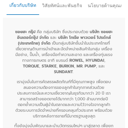
เกี่ยวกับบริษัท
วิสัยทัศน์และพันธกิจ
นโยบายด้านคุณภา
ซอยฮะ กรุ๊ป
คือ กลุ่มบริษัท ซึ่งประกอบด้วย
บริษัท ซอยฮะ
อินเตอร์กรุ๊ป จำกัด
และ
บริษัท โกเรีย พาวเวอร์ โปรดักส์
(ประเทศไทย) จำกัด
เป็นกลุ่มบริษัทชั้นนำในประเทศไทยที่
เชี่ยวชาญด้านการนำเข้าและจัดจำหน่ายสินค้าในกลุ่ม เครื่อง
มือช่าง, ปั๊มน้ำ, เครื่องมือทำความสะอาด และเครื่องทุ่นแรง
ทางการเกษตร อาทิ แบรนด์
ROWEL
,
HYUNDAI
,
TORQUE
,
STARKE
,
BURKIN
,
MR. PUMP
, และ
SUNDANT
.
เรามุ่งมั่นในการคัดสรรผลิตภัณฑ์ที่มีคุณภาพสูง เพื่อตอบ
สนองความต้องการของลูกค้าในทุกภาคส่วนด้วย
ประสบการณ์และความเชี่ยวชาญในธุรกิจมากว่า 20 ปี เรา
สามารถสร้างยอดขายได้มากกว่า 1,000 ล้านบาทต่อปี
ตอกย้ำความเป็นผู้นำในตลาดและความไว้วางใจจากลูกค้า
ด้วยระบบการจัดจำหน่ายที่ครอบคลุมทั่วประเทศ พร้อมด้วย
บริการหลังการขายที่มีมาตรฐานสูงสุด
ทั้งยังมุ่งมั่นพัฒนาและนำนวัตกรรมใหม่ๆ มาสู่ตลาด เพื่อยก