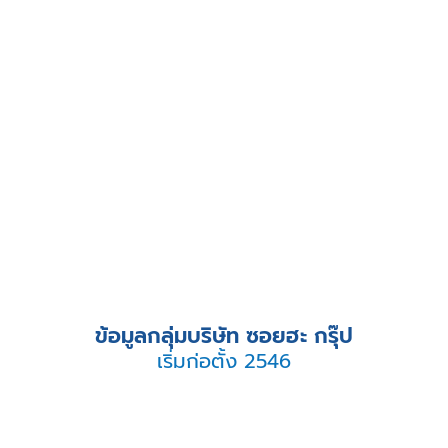
ข้อมูลกลุ่มบริษัท ซอยฮะ กรุ๊ป
เริ่มก่อตั้ง 2546