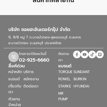
สินค้าที่คล้ายกัน
บริษัท ซอยฮะอินเตอร์กรุ๊ป จำกัด
9, 9/8 หมู่ 7 ถ.บางบัวทอง-สุพรรณบุรี ต.ละหาร
อ.บางบัวทอง จ.นนทบุรี ประเทศไทย
ติดตาม
โทรหาเราได้เลยวันนี้
02-925-6660
เรา
ลิ้งค์ด่วน
แบรนด์
หน้าหลัก
บริการ
TORQUE
SUNDANT
แบรนด์
สมัครงาน
ROWEL
BURKIN
เกี่ยวกับ
ติดต่อเรา
STARKE
HYUNDAI
เรา
MR.
ตัวแทน
PUMP
จำหน่าย