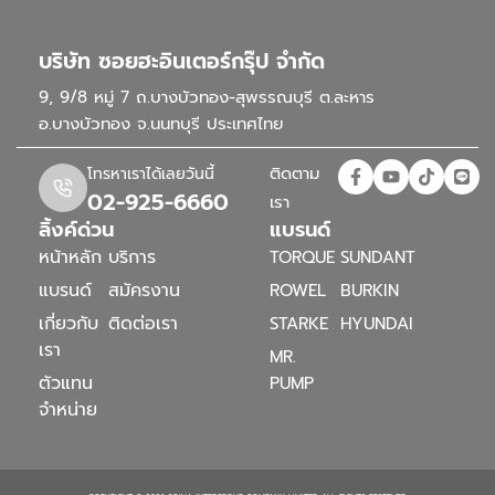
บริษัท ซอยฮะอินเตอร์กรุ๊ป จำกัด
9, 9/8 หมู่ 7 ถ.บางบัวทอง-สุพรรณบุรี ต.ละหาร
อ.บางบัวทอง จ.นนทบุรี ประเทศไทย
ติดตาม
โทรหาเราได้เลยวันนี้
02-925-6660
เรา
ลิ้งค์ด่วน
แบรนด์
หน้าหลัก
บริการ
TORQUE
SUNDANT
แบรนด์
สมัครงาน
ROWEL
BURKIN
เกี่ยวกับ
ติดต่อเรา
STARKE
HYUNDAI
เรา
MR.
ตัวแทน
PUMP
จำหน่าย