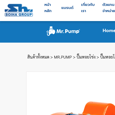
หน้า
เกี่ยวกับ
ตัวแทน
แบรนด์
หลัก
เรา
จำหน่า
Hom
สินค้าทั้งหมด
>
MR.PUMP
>
ปั๊มหอยโข่ง
> ปั๊มหอยโ