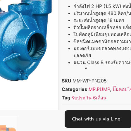
กำลังไฟ 2 HP (1.5 kW) ส่ง
ปริมาณน้ำสูงสุด 480 ลิตร
ระยะส่งน้ำสูงสุด 18 เมตร
ตัวปั๊มผลิตจากเหล็กหล่อ แข
ใบพัดอลูมิเนียมชุบทองเหลือง
ซีลชนิดแมคคานิคอลตามมาตร
มอเตอร์แบบขดลวดทองแดงแท้
ปลอดภัย
ฉนวน Class B รองรับความร
“
SKU
MM-WP-PN205
Categories
MR.PUMP
,
ปั๊มหอยโ
Tag
รับประกัน 6เดือน
Chat with us via Line