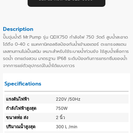
Description
ปั๊มจุ่มน้ำดี Mr.Pump รุ่น QDX750 กำลังไฟ 750 วัตต์ สูบน้ำสะอาด
ได้ถึง 0-40 c แมคคานิคอลซิลป้องกันน้ำเข้ามอเตอร์ ตะแกรงสแตน
เลสทนทานไม่เป็นสนิม เหมาะสำหรับใช้ระบายน้ำท่วมขัง ใช้สูบน้ำเพื่อการ
รดน้ำ ตกแต่งสวน มาตรฐาน IP68 ระดับป้องกันการแทรกซึมของน้ำ
จากการแช่ตัวอุปกรณ์ในน้ำได้แบบถาวร
Specifications
แรงดันไฟฟ้า
220V /50Hz
กำลังไฟฟ้าสูงสุด
750W
ขนาดท่่อ ส่ง
2 นิ้ว
ปริมาณน้ำสูงสุด
300 L /min