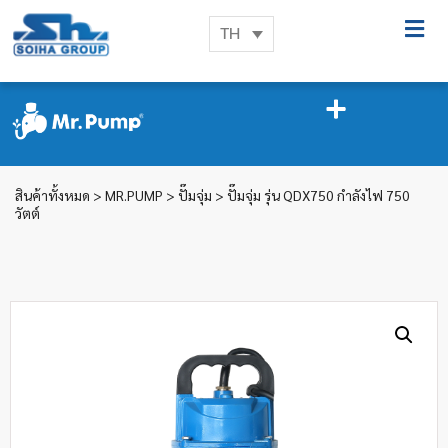
TH
สินค้าทั้งหมด
>
MR.PUMP
>
ปั๊มจุ่ม
> ปั๊มจุ่ม รุ่น QDX750 กำลังไฟ 750
วัตต์