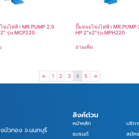
ยโข่งไฟฟ้า MR.PUMP 2.0
ปั๊มหอยโข่งไฟฟ้า MR.PUMP 
2″ รุ่น MCP220
HP 2″x2″รุ่น MPH220
ม
อ่านเพิ่ม
←
1
2
3
4
5
→
ลิงค์ด่วน
หน้าหลัก
บริกา
างบัวทอง จ.นนทบุรี
แบรนด์
สมัค