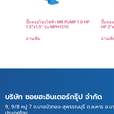
ปั๊มหอยโข่งไฟฟ้า MR.PUMP 1.0 HP
ปั๊มหอ
1.5″x1.5″ รุ่น MPH1510
HP 2″x
อ่านเพิ่ม
อ่านเพิ่
บริษัท ซอยฮะอินเตอร์กรุ๊ป จำกัด
9, 9/8 หมู่ 7 ถ.บางบัวทอง-สุพรรณบุรี ต.ละหาร อ.บ
ประเทศไทย