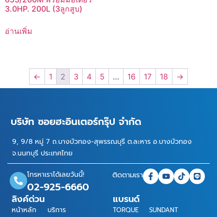
3.0HP. 200L (3ลูกสูบ)
อ่านเพิ่ม
←
1
2
3
4
5
…
16
17
18
→
บริษัท ซอยฮะอินเตอร์กรุ๊ป จำกัด
9, 9/8 หมู่ 7 ถ.บางบัวทอง-สุพรรณบุรี ต.ละหาร อ.บางบัวทอง
จ.นนทบุรี ประเทศไทย
โทรหาเราได้เลยวันนี้!
ติดตามเรา
02-925-6660
ลิงค์ด่วน
แบรนด์
หน้าหลัก
บริการ
TORQUE
SUNDANT