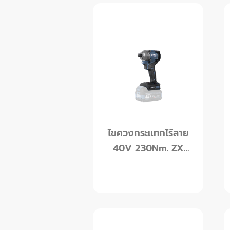
ไขควงกระแทกไร้สาย
40V 230Nm. ZX
series Rowel รุ่น
RW-DID230ZX-B
(เครื่องเปล่า)