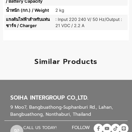
/ Battery Capacity
น้ำหนัก (กก.) / Weight
2 kg
แรงดันไฟฟ้าสำหรับแท่น
: Input 220 240 V/ 50 Hz/Output :
ชาร์จ / Charger
21 VDC / 2.2 A
Similar Products
SOIHA INTERGROUP CO.,LTD.
9 Moo7, Bangbuathong-Suphanburi Rd., Lahan,
Bangbuathong, Nonthaburi, Thailand
FOLLOW
CALL US TODAY!